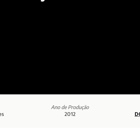
Ano de Produção
es
2012
D