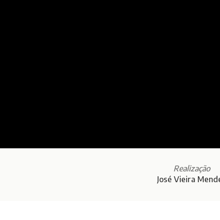
Realização
José Vieira Mend