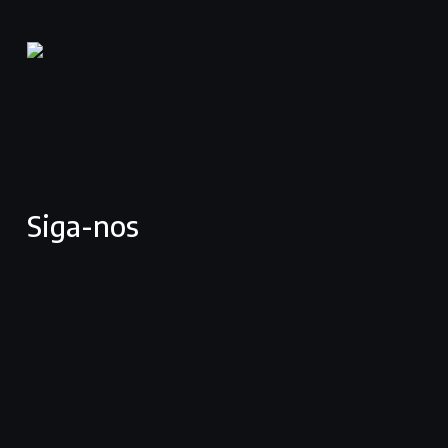
Siga-nos
facebook
youtube
vimeo
instagram